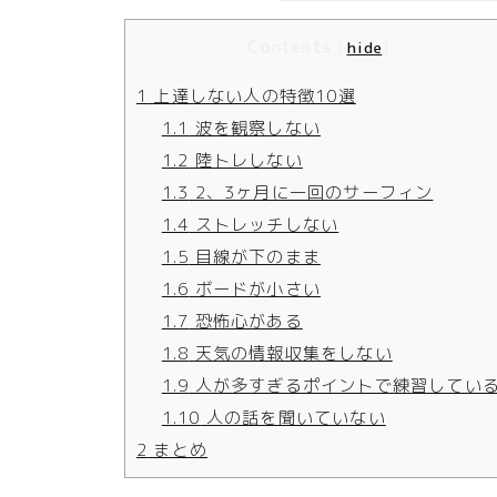
Contents
[
hide
]
1
上達しない人の特徴10選
1.1
波を観察しない
1.2
陸トレしない
1.3
2、3ヶ月に一回のサーフィン
1.4
ストレッチしない
1.5
目線が下のまま
1.6
ボードが小さい
1.7
恐怖心がある
1.8
天気の情報収集をしない
1.9
人が多すぎるポイントで練習してい
1.10
人の話を聞いていない
2
まとめ