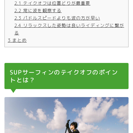
2.1
テイクオフは位置どりが最重要
2.2
常に波を観察する
2.3
パドルスピードよりも波の方が早い
2.4
リラックスした姿勢は良いライディングに繋が
る
3
まとめ
SUPサーフィンのテイクオフのポイン
トとは？