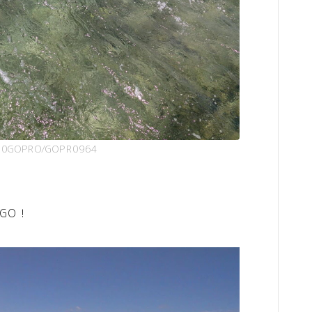
00GOPRO/GOPR0964
GO！