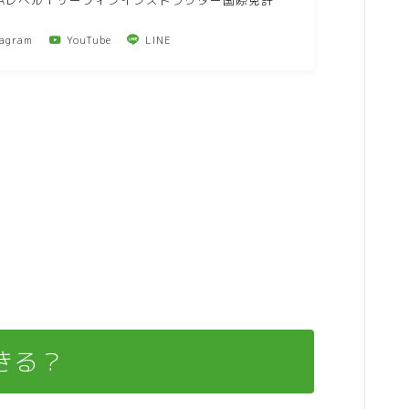
ISAレベル１サーフィンインストラクター国際免許
tagram
YouTube
LINE
きる？