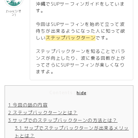
沖縄でSUPサーフィンガイドをしていま
す。
Zion(シオ
ン)
今回はSUPサーフィンを始めて立って波
待ちが出来るようになった人に知って欲
しい
ステップバックターン
です。
ステップバックターンを知ることでバラ
ンスが向上したり、波に乗る回数が上が
ってさらにSUPサーフィンが楽しくなり
ますよ。
Contents
[
hide
]
1
今回の話の内容
2
ステップバックターンとは？
3
サップでのステップバックターンの方法とは？
3.1
サップでステップバックターンが出来るメリッ
トとは？