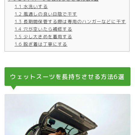
1.1
水洗いする
1.2
風通しの良い日陰で干す
1.3
長期間保管する際は専用のハンガーなどに干す
1.4
穴が空いたら補修する
1.5
少し大きめを着用する
1.6
脱ぎ着は丁寧にする
ウェットスーツを長持ちさせる方法6選