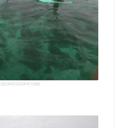
00GOPRO/GOPR1686
。