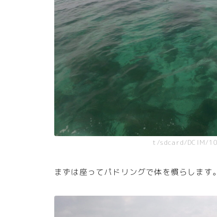
t/sdcard/DCIM/1
まずは座ってパドリングで体を慣らします