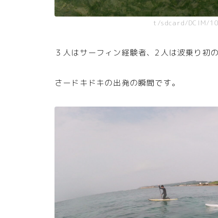
t/sdcard/DCIM/1
３人はサーフィン経験者、2人は波乗り初
さードキドキの出発の瞬間です。