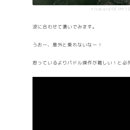
t/sdcard/DCIM/1
波に合わせて漕いでみます。
うおー、意外と乗れないなー！
思っているよりパドル操作が難しい！と必