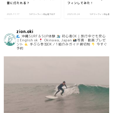
雷に打たれる？
フィンしてみた！
2025.11.17
SUPサーフィン初心者ブログ
2025.06.24
SUPサーフィン初心者ブ
zion.oki
沖縄SURF＆SUP体験
初心者OK｜旅行中でも安心
｜English ok
Okinawa, Japan
写真・動画プレゼ
ント
手ぶら参加OK／1組のみガイド貸切制
今すぐ
予約