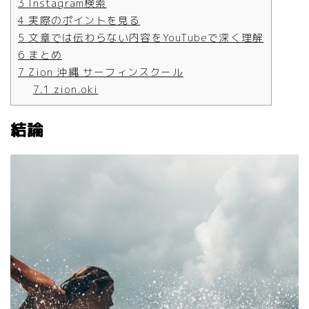
3
Instagram検索
4
実際のポイントを見る
5
文章では伝わらない内容をYouTubeで深く理解
6
まとめ
7
Zion 沖縄 サーフィンスクール
7.1
zion.oki
結論