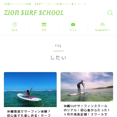
沖縄サーフィン体験・SUPサーフィン体験ツアー&スクール
ZION SURF SCHOOL
Q＆A
予約
口コミ
English/中文
TAG
したい
沖縄SUPサーフィンスクール
のリアル！初心者からたった1
沖縄南部でサーフィン体験？
ヶ月の成長記録！スクールで
初心者でも楽しめる！サーフ