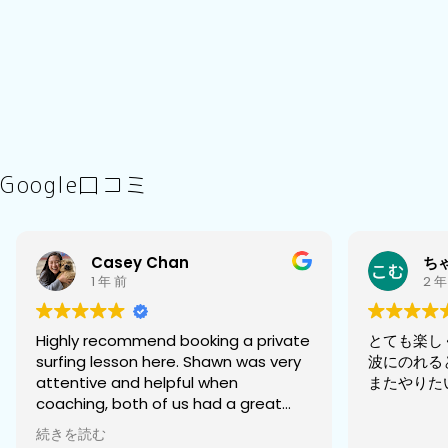
Google口コミ
Casey Chan
ち
1 年 前
2 年
Highly recommend booking a private
とても楽し
surfing lesson here. Shawn was very
波にのれる
attentive and helpful when
またやりた
coaching, both of us had a great
experience and enjoyed our first
続きを読む
surfing experience! The shop had a