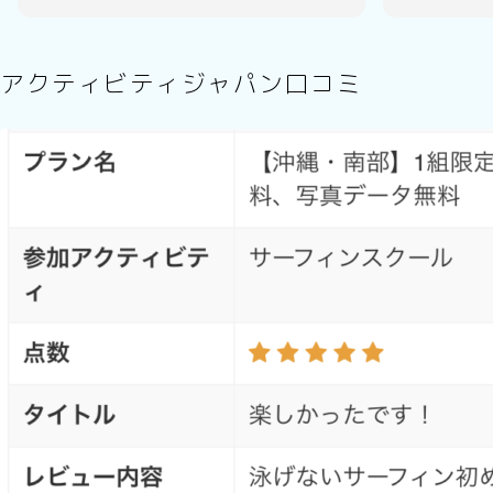
changing room and a simple shower
to rinse off after our surf but bring
your own towels and soap!
アクティビティジャパン口コミ