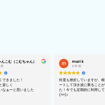
ゃんこむ（こむちゃん）
mari k
 前
2 年 前
くできました！
何度も挫折していますが、根
と楽しく
ートして頂き波に乗ることが
いなぁーと思いました
た！今でも定期的に利用して
(^^)♪